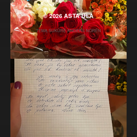
© 2026
ASTA ULA
TEMĄ SUKŪRĖ
ANDERS NORÉN