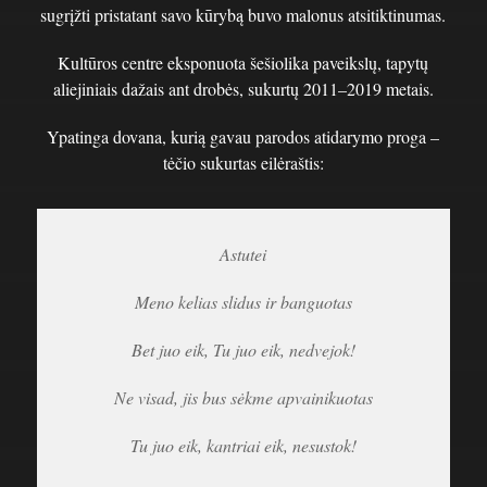
sugrįžti pristatant savo kūrybą buvo malonus atsitiktinumas.
Kultūros centre eksponuota šešiolika paveikslų, tapytų
aliejiniais dažais ant drobės, sukurtų 2011–2019 metais.
Ypatinga dovana, kurią gavau parodos atidarymo proga –
tėčio sukurtas eilėraštis:
Astutei
Meno kelias slidus ir banguotas
Bet juo eik, Tu juo eik, nedvejok!
Ne visad, jis bus sėkme apvainikuotas
Tu juo eik, kantriai eik, nesustok!