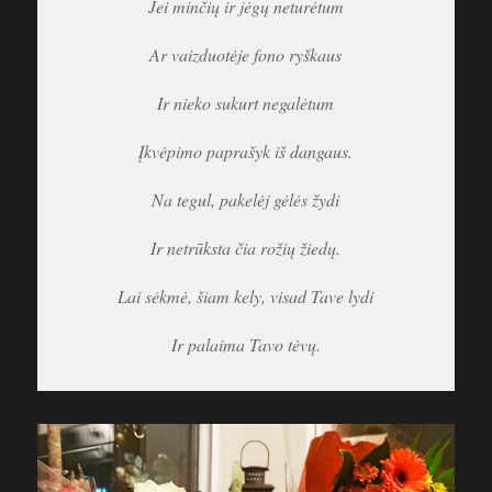
Jei minčių ir jėgų neturėtum
Ar vaizduotėje fono ryškaus
Ir nieko sukurt negalėtum
Įkvėpimo paprašyk iš dangaus.
Na tegul, pakelėj gėlės žydi
Ir netrūksta čia rožių žiedų.
Lai sėkmė, šiam kely, visad Tave lydi
Ir palaima Tavo tėvų.